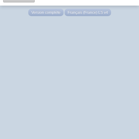
Version complète
Français (France) LS v4