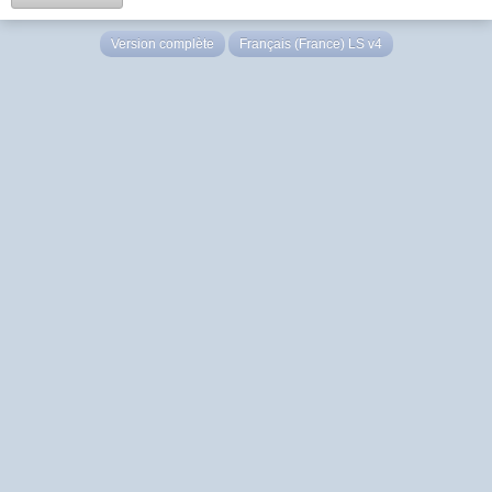
Version complète
Français (France) LS v4