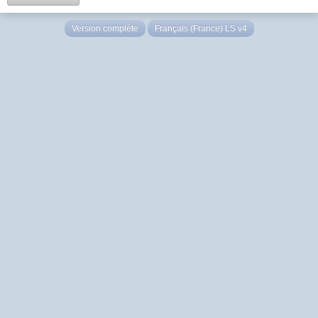
Version complète
Français (France) LS v4