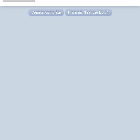
Version complète
Français (France) LS v4