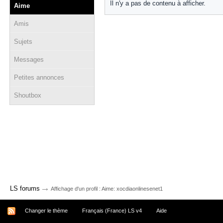
Il n'y a pas de contenu à afficher.
Aime
Amis
Sujets
Messages
Petites annonces
Shoutbox
→
LS forums
Affichage d'un profil : Aime: xocdiaonlinesenet1
Changer le thème
Français (France) LS v4
Aide