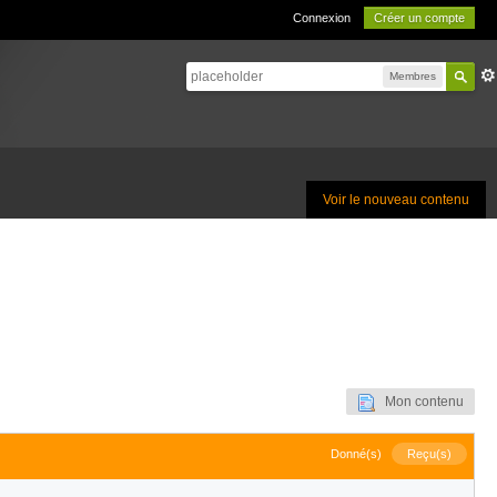
Connexion
Créer un compte
Membres
Voir le nouveau contenu
Mon contenu
Donné(s)
Reçu(s)