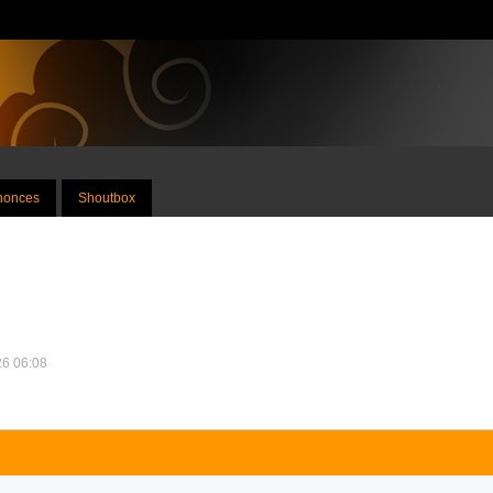
nnonces
Shoutbox
026 06:08