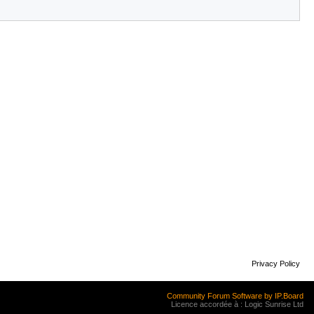
Privacy Policy
Community Forum Software by IP.Board
Licence accordée à : Logic Sunrise Ltd