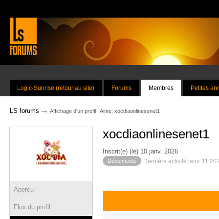
Logic-Sunrise (retour au site)
Forums
Membres
Petites a
→
LS forums
Affichage d'un profil : Aime: xocdiaonlinesenet1
xocdiaonlinesenet1
Inscrit(e) (le) 10 janv. 2026
Déconnecté
Dernière activité janv. 11 2
Aperçu
Flux du profil