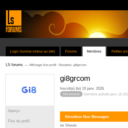
Logic-Sunrise (retour au site)
Forums
Membres
Petites a
→
LS forums
Affichage d'un profil : Shoutbox: gi8grcom
gi8grcom
Inscrit(e) (le) 10 janv. 2026
Déconnecté
Dernière activité janv. 10 2
Aperçu
Shoutbox Non Messages
Flux du profil
no Shouts