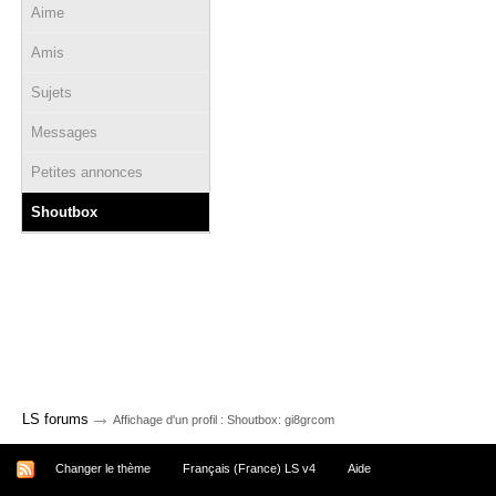
Aime
Amis
Sujets
Messages
Petites annonces
Shoutbox
→
LS forums
Affichage d'un profil : Shoutbox: gi8grcom
Changer le thème
Français (France) LS v4
Aide