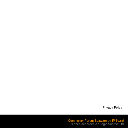
Privacy Policy
Community Forum Software by IP.Board
Licence accordée à : Logic Sunrise Ltd