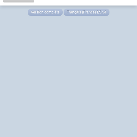
Version complète
Français (France) LS v4