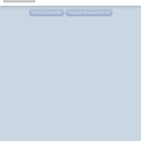
Version complète
Français (France) LS v4