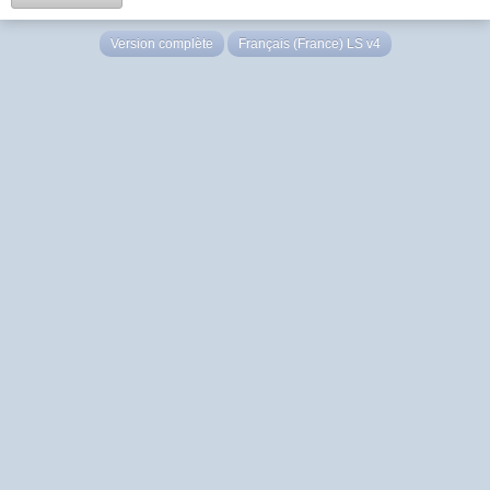
Version complète
Français (France) LS v4