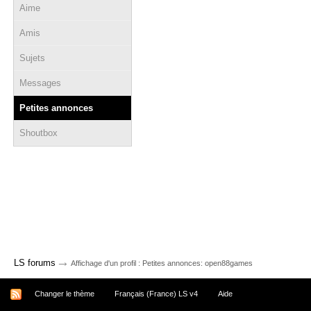
Aime
Amis
Sujets
Messages
Petites annonces
Shoutbox
→
LS forums
Affichage d'un profil : Petites annonces: open88games
Changer le thème
Français (France) LS v4
Aide