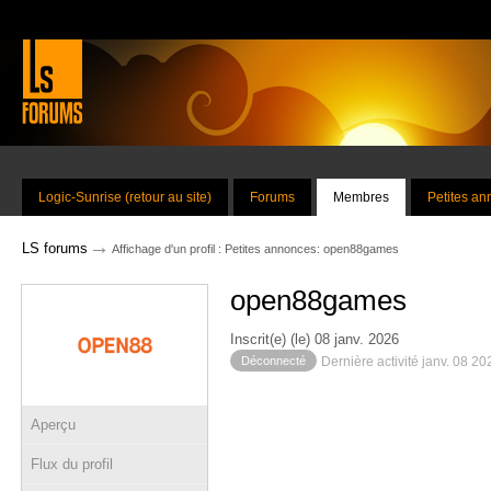
Logic-Sunrise (retour au site)
Forums
Membres
Petites a
→
LS forums
Affichage d'un profil : Petites annonces: open88games
open88games
Inscrit(e) (le) 08 janv. 2026
Déconnecté
Dernière activité janv. 08 2
Aperçu
Flux du profil