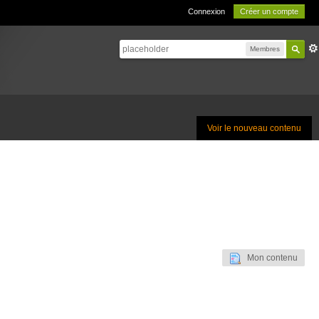
Connexion
Créer un compte
Membres
Voir le nouveau contenu
Mon contenu