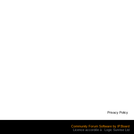
Privacy Policy
Community Forum Software by IP.Board
Licence accordée à : Logic Sunrise Ltd