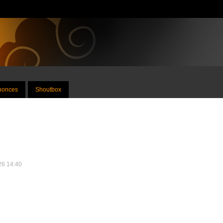
nnonces
Shoutbox
026 14:40