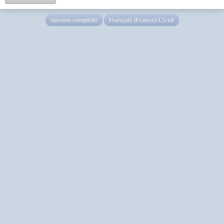
Version complète
Français (France) LS v4