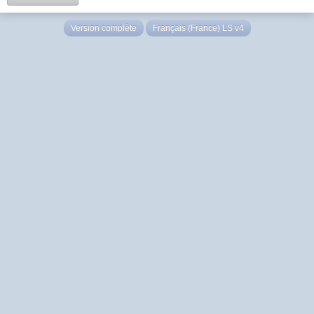
Version complète
Français (France) LS v4