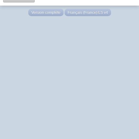
Version complète
Français (France) LS v4