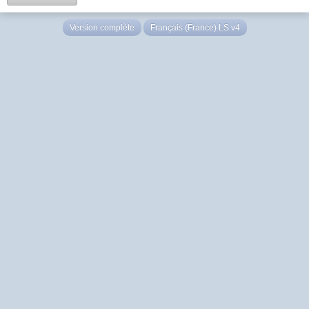
Version complète
Français (France) LS v4