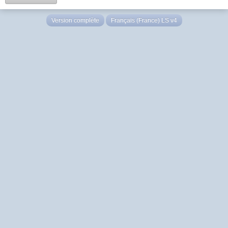
Version complète
Français (France) LS v4