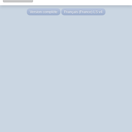
Version complète
Français (France) LS v4