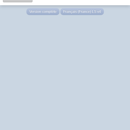
Version complète
Français (France) LS v4