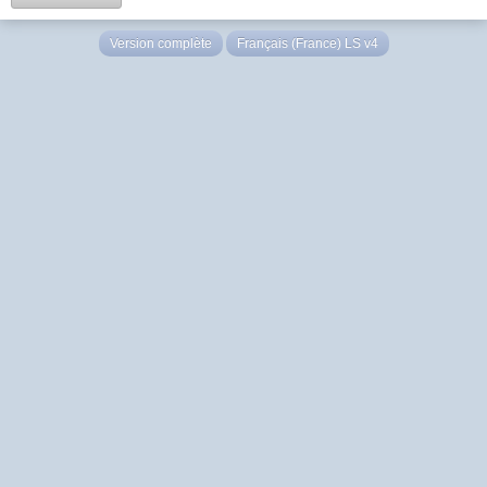
Version complète
Français (France) LS v4