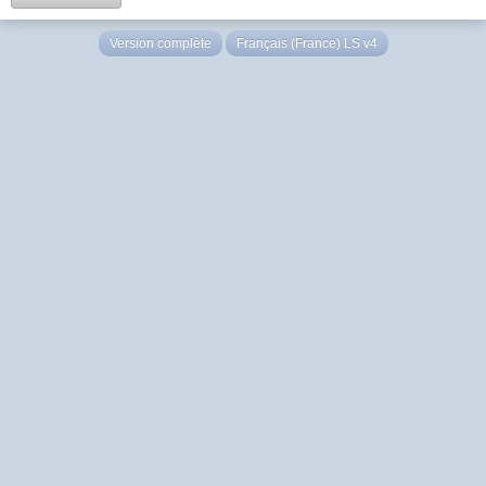
Version complète
Français (France) LS v4