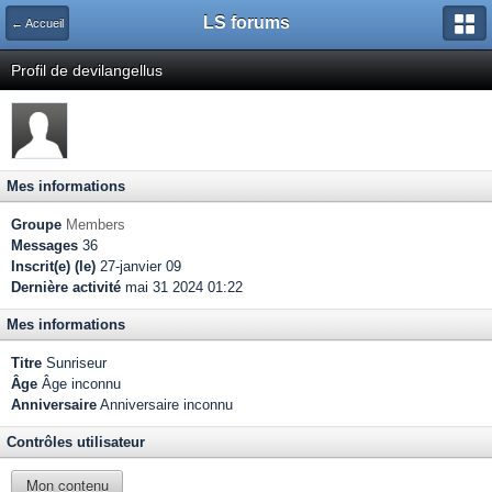
LS forums
← Accueil
Profil de devilangellus
Mes informations
Groupe
Members
Messages
36
Inscrit(e) (le)
27-janvier 09
Dernière activité
mai 31 2024 01:22
Mes informations
Titre
Sunriseur
Âge
Âge inconnu
Anniversaire
Anniversaire inconnu
Contrôles utilisateur
Mon contenu