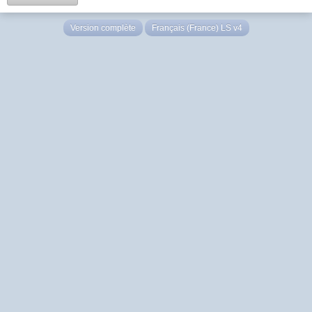
Version complète
Français (France) LS v4