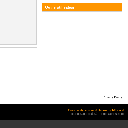
Outils utilisateur
Privacy Policy
Community Forum Software by IP.Board
Licence accordée à : Logic Sunrise Ltd