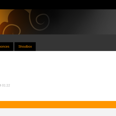
nnonces
Shoutbox
24 01:22