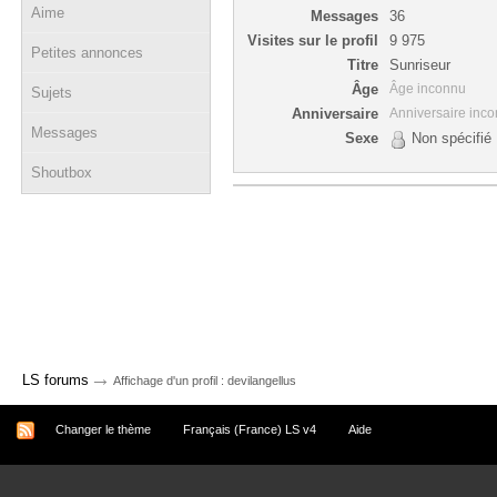
Aime
Messages
36
Visites sur le profil
9 975
Petites annonces
Titre
Sunriseur
Âge
Âge inconnu
Sujets
Anniversaire
Anniversaire inc
Messages
Sexe
Non spécifié
Shoutbox
→
LS forums
Affichage d'un profil : devilangellus
Changer le thème
Français (France) LS v4
Aide