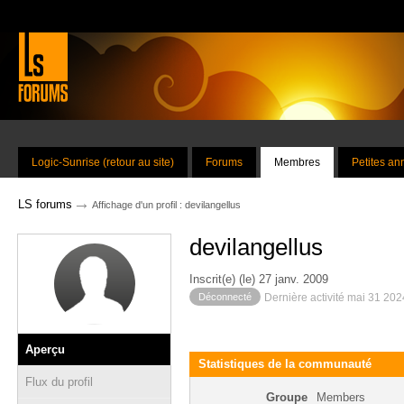
Logic-Sunrise (retour au site)
Forums
Membres
Petites a
→
LS forums
Affichage d'un profil : devilangellus
devilangellus
Inscrit(e) (le) 27 janv. 2009
Déconnecté
Dernière activité mai 31 20
Aperçu
Statistiques de la communauté
Flux du profil
Groupe
Members