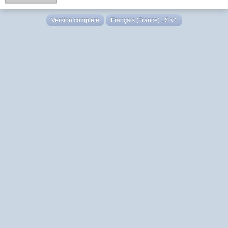
Version complète
Français (France) LS v4