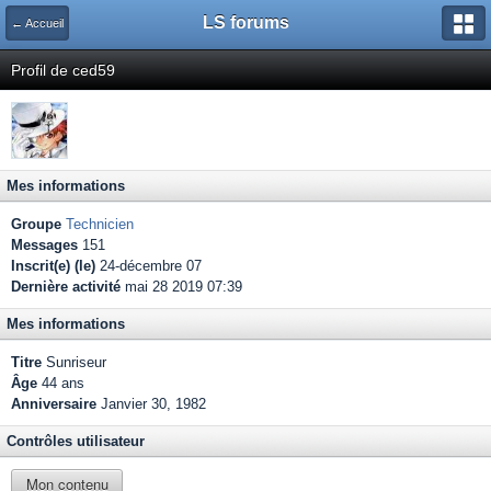
LS forums
← Accueil
Profil de ced59
Mes informations
Groupe
Technicien
Messages
151
Inscrit(e) (le)
24-décembre 07
Dernière activité
mai 28 2019 07:39
Mes informations
Titre
Sunriseur
Âge
44 ans
Anniversaire
Janvier 30, 1982
Contrôles utilisateur
Mon contenu