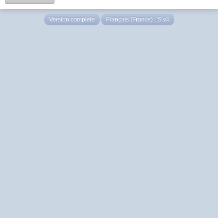
Version complète
Français (France) LS v4