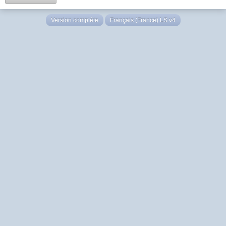
Version complète
Français (France) LS v4