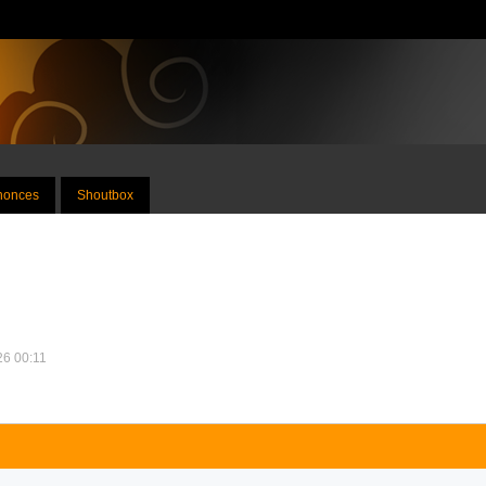
nnonces
Shoutbox
026 00:11