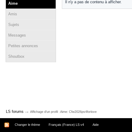
Il n'y a pas de contenu à afficher.
Aime
Amis
Sujets
Messages
Petites annonces
Shoutbox
→
LS forums
Affichage d'un profil : Aime: Cfw2026ps4forlove
Changer le thème
Français (France) LS v4
Aide