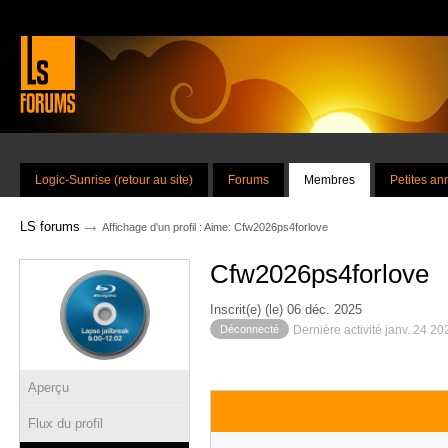
Logic-Sunrise (retour au site)
Forums
Membres
Petites a
→
LS forums
Affichage d'un profil : Aime: Cfw2026ps4forlove
Cfw2026ps4forlove
Inscrit(e) (le) 06 déc. 2025
Déconnecté
Dernière activité janv. 24 2
Aperçu
Flux du profil