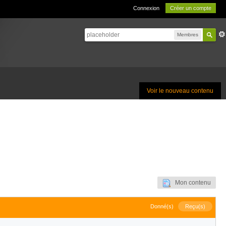
Connexion
Créer un compte
Membres
Voir le nouveau contenu
Mon contenu
Donné(s)
Reçu(s)