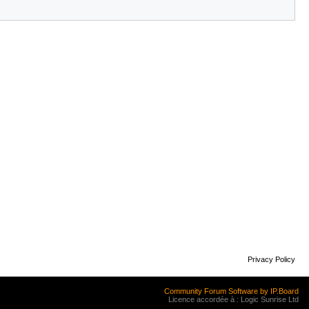
Privacy Policy
Community Forum Software by IP.Board
Licence accordée à : Logic Sunrise Ltd