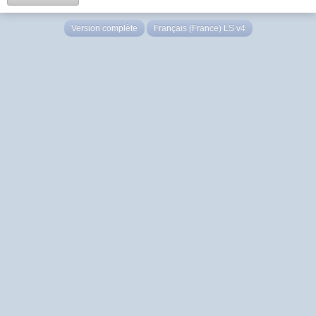
Version complète
Français (France) LS v4