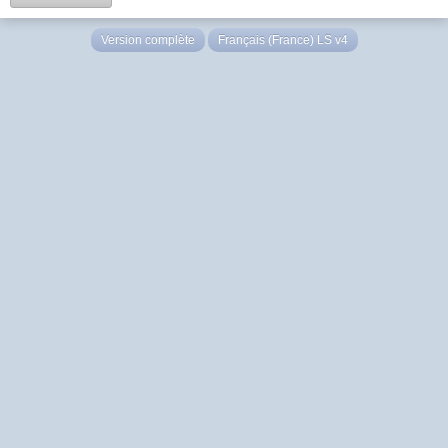
Version complète
Français (France) LS v4