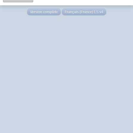
Version complète
Français (France) LS v4