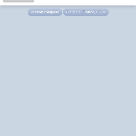
Version complète
Français (France) LS v4