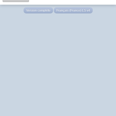
Version complète
Français (France) LS v4