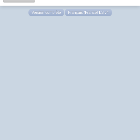
Version complète
Français (France) LS v4