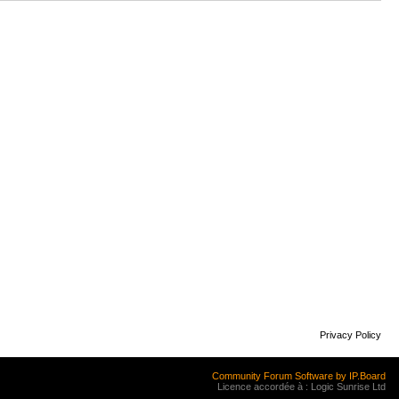
Privacy Policy
Community Forum Software by IP.Board
Licence accordée à : Logic Sunrise Ltd