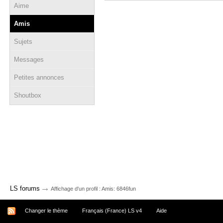
Aime
Amis
Sujets
Messages
Petites annonces
Shoutbox
→
LS forums
Affichage d'un profil : Amis: 6846fun
Changer le thème
Français (France) LS v4
Aide