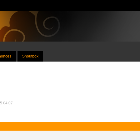
nnonces
Shoutbox
25 04:07