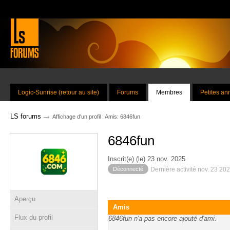
Logic-Sunrise (retour au site)
Forums
Membres
Petites a
→
LS forums
Affichage d'un profil : Amis: 6846fun
6846fun
Inscrit(e) (le) 23 nov. 2025
Déconnecté
Dernière activité nov. 23 20
Aperçu
Amis
Flux du profil
6846fun n'a pas encore ajouté d'ami.