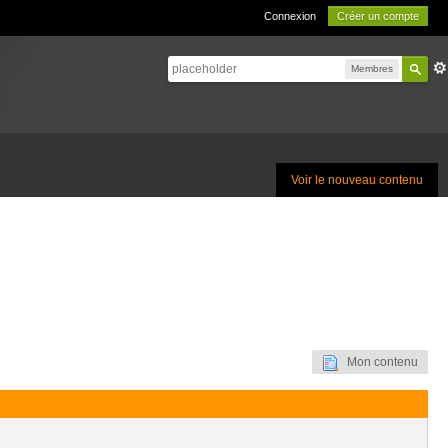
Connexion
Créer un compte
Membres
Voir le nouveau contenu
Mon contenu