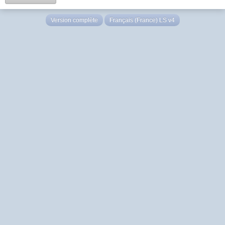
Version complète
Français (France) LS v4