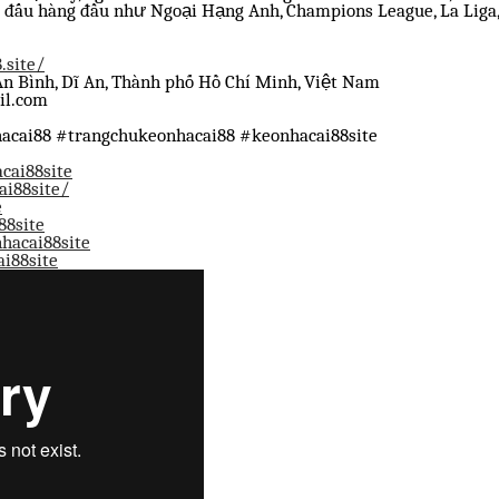
ải đấu hàng đầu như Ngoại Hạng Anh, Champions League, La Liga,
.site/
 An Bình, Dĩ An, Thành phố Hồ Chí Minh, Việt Nam
il.com
acai88 #trangchukeonhacai88 #keonhacai88site
cai88site
ai88site/
e
88site
hacai88site
i88site