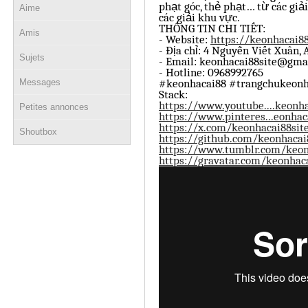
phạt góc, thẻ phạt… từ các gi
Aime
các giải khu vực.
THÔNG TIN CHI TIẾT:
Amis
- Website:
https://keonhacai88
- Địa chỉ: 4 Nguyễn Viết Xuân,
Sujets
- Email: keonhacai88site@gma
- Hotline: 0968992765
#keonhacai88 #trangchukeonh
Messages
Stack:
https://www.youtube....keonha
Petites annonces
https://www.pinteres...eonhac
https://x.com/keonhacai88sit
Shoutbox
https://github.com/keonhacai
https://www.tumblr.com/keon
https://gravatar.com/keonhaca