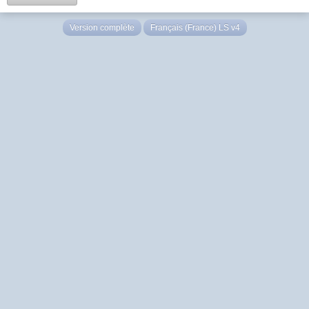
Version complète
Français (France) LS v4