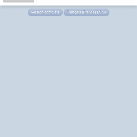
Version complète
Français (France) LS v4