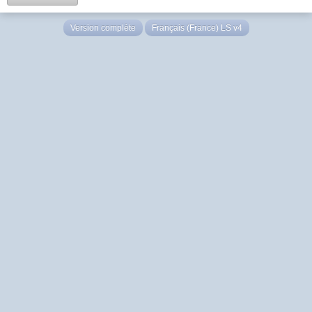
Version complète
Français (France) LS v4