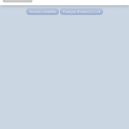
Version complète
Français (France) LS v4