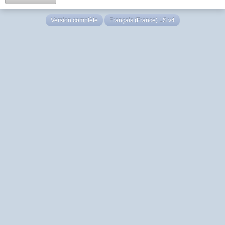
Version complète
Français (France) LS v4