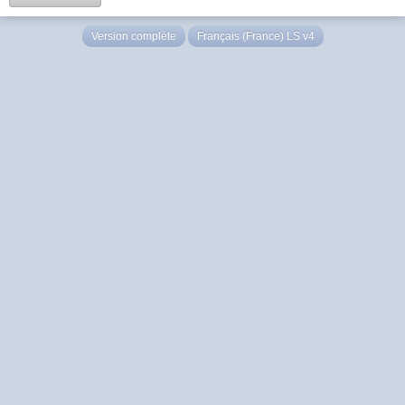
Version complète
Français (France) LS v4