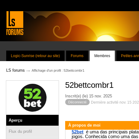
Logic-Sunrise (retour au site)
Forums
Membres
Petites a
→
LS forums
Affichage d'un profil : 52bettcombr1
52bettcombr1
Inscrit(e) (le) 15 nov. 2025
Déconnecté
Dernière activité nov. 15 20
Aperçu
À propos de moi
Flux du profil
52bet
é uma das principais plata
jogos. Conhecida como uma das e