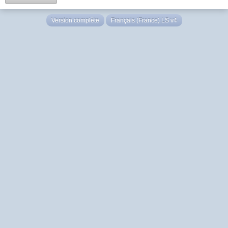
Version complète
Français (France) LS v4