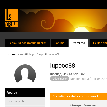
Logic-Sunrise (retour au site)
Forums
Membres
Petites a
→
LS forums
Affichage d'un profil : lupooo88
lupooo88
Inscrit(e) (le) 13 nov. 2025
Déconnecté
Dernière activité juil. 05 20
Aperçu
Statistiques de la communauté
Flux du profil
Groupe
Members