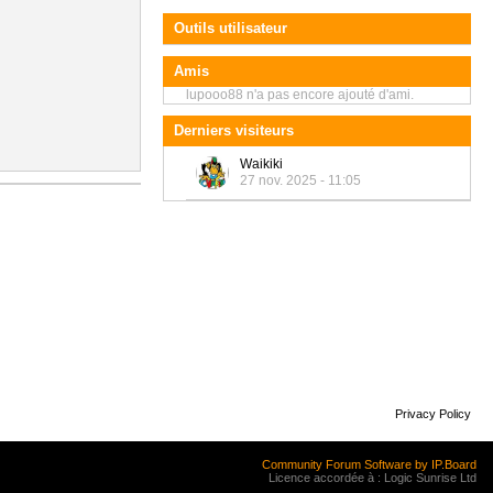
Outils utilisateur
Amis
lupooo88 n'a pas encore ajouté d'ami.
Derniers visiteurs
Waikiki
27 nov. 2025 - 11:05
Privacy Policy
Community Forum Software by IP.Board
Licence accordée à : Logic Sunrise Ltd