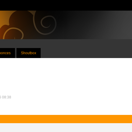
nnonces
Shoutbox
26 08:38