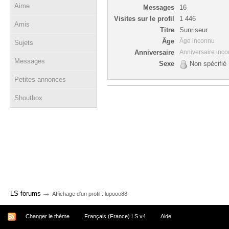
Aime
Messages
16
Visites sur le profil
1 446
Amis
Titre
Sunriseur
Âge
Âge inconnu
Sujets
Anniversaire
Anniversaire inc
Messages
Sexe
Non spécifié
Petites annonces
Shoutbox
→
LS forums
Affichage d'un profil : lupooo88
Changer le thème
Français (France) LS v4
Aide