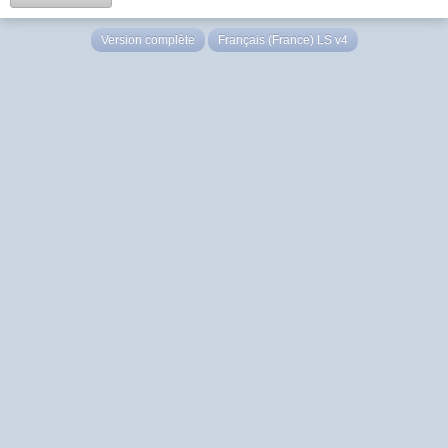
Version complète
Français (France) LS v4