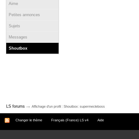
Aime
Petites annonces
Sujets
Messages
Shoutbox
→
LS forums
Affichage d'un profil : Shoutbox: supermecleboss
Changer le thème
Français (France) LS v4
Aide