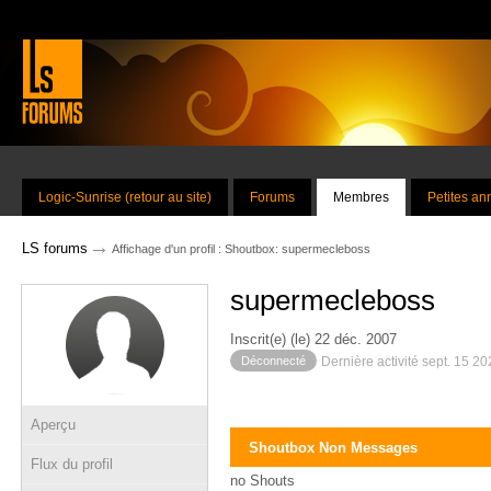
Logic-Sunrise (retour au site)
Forums
Membres
Petites a
→
LS forums
Affichage d'un profil : Shoutbox: supermecleboss
supermecleboss
Inscrit(e) (le) 22 déc. 2007
Déconnecté
Dernière activité sept. 15 2
Aperçu
Shoutbox Non Messages
Flux du profil
no Shouts