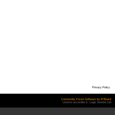
Privacy Policy
Community Forum Software by IP.Board
Licence accordée à : Logic Sunrise Ltd