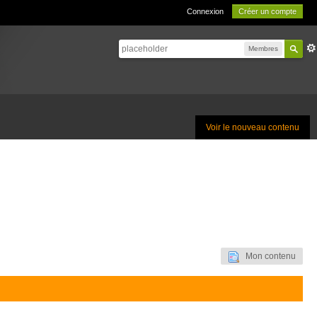
Connexion
Créer un compte
Membres
Voir le nouveau contenu
Mon contenu