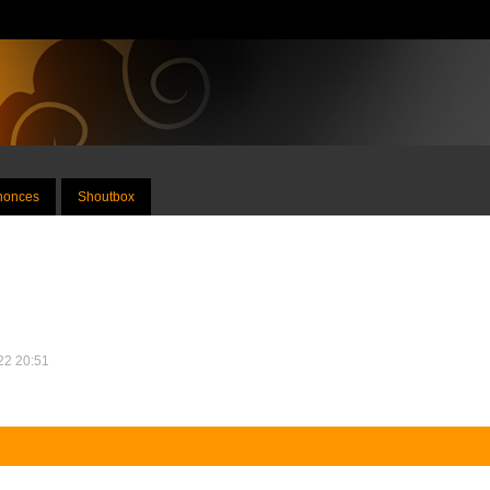
nnonces
Shoutbox
022 20:51