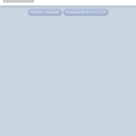
Version complète
Français (France) LS v4