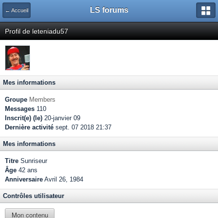
LS forums
← Accueil
Profil de leteniadu57
Mes informations
Groupe
Members
Messages
110
Inscrit(e) (le)
20-janvier 09
Dernière activité
sept. 07 2018 21:37
Mes informations
Titre
Sunriseur
Âge
42 ans
Anniversaire
Avril 26, 1984
Contrôles utilisateur
Mon contenu