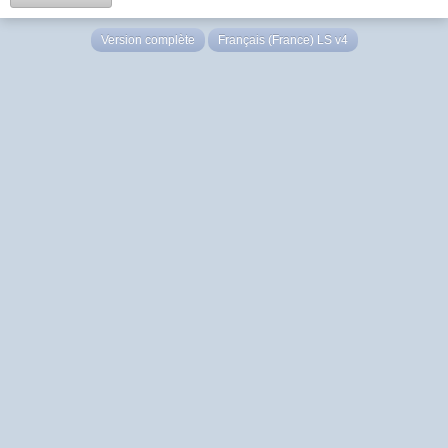
Version complète
Français (France) LS v4