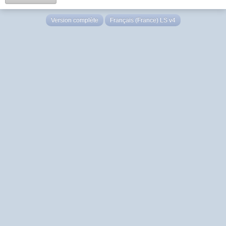
Version complète
Français (France) LS v4