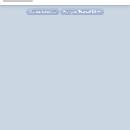
Version complète
Français (France) LS v4