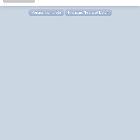
Version complète
Français (France) LS v4